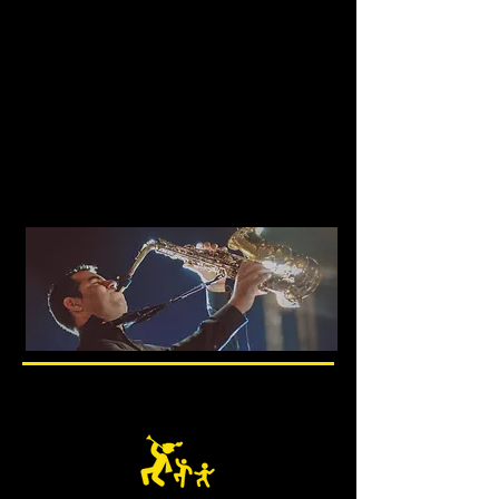
сотрудничеству с десятками
диджеев, я знаю, что секрет
удачного мероприятия
заключается в способности
коммуникации с гостями. Поэтому
мои музыканты не только
превосходно играют на своих
инструментах, но и умеют заводить
и приносить удовольствие людям.