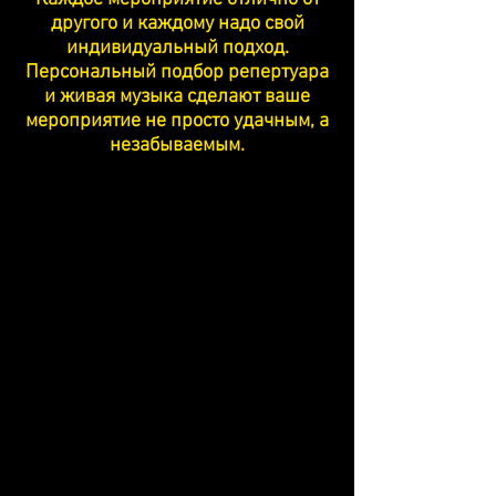
другого и каждому надо свой
индивидуальный подход.
Персональный подбор репертуара
и живая музыка сделают ваше
мероприятие не просто удачным, а
незабываемым.
О Гайе и его музыкантах
В течение последних 15 лет я
занимаюсь своим любимым делом:
играю и предоставляю
музыкальные услуги для
мероприятий.
В моей работе сочетаются две
вещи, которые делают ее такой
особенной : музыка и люди.
По опыту, накопленному мною в
сотнях мероприятий в Израиле и за
рубежом, в дополнение к