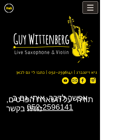
גיא ויטנברג |
052-2596141
| כתבו לי גם לכאן
אפשר לדבר איתי גם ב
תודה על השארת הפרטים,
052-2596141
נהיה בקשר