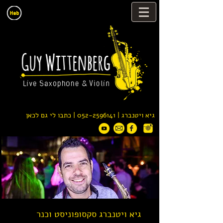
גיא ויטנברג |
052-2596141
| כתבו לי גם לכאן
גיא ויטנברג סקסופוניסט וכנר