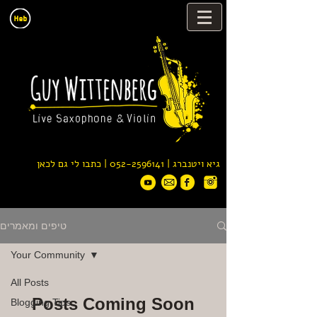
| כתבו לי גם לכאן
052-2596141
גיא ויטנברג |
טיפים ומאמרים
Your Community
All Posts
Posts Coming Soon
Blogging Tips