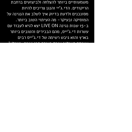
משמעותיים ביותר להצלחה ולביצועים ברחבת
הריקודים. הדי.ג'יי והנגן צריכים להיות
מסונכנים ולדעת בדיוק איך לשלב את הנגינה על
המוסיקה ובעיקר- מה העיתוי הטוב ביותר.
ב-15 שנות נגינה LIVE ON יצא לגיא לעבוד עם
עשרות די.ג'ייס, מהם הבכירים והטובים ביותר
בארץ והוא גיבש רשימה של די.ג'ייס רבים
שאיתם השילוב עובד בצורה הכי טובה. מומלץ!
״גיא השתלב עם הדי ג׳יי מדי פעם עם הכינור ומדי פעם
עם הסקסופון בצורה כל כך מרגשת ומשמחת, האורחים
החמיאו לנו וחלקם חשבו שהיו שני נגנים באירוע :) גיא
אתה פשוט אמן, אין לנו מילים לתאר עד כמה הפכת את
החתונה שלנו למיוחדת, תודה תודה תודה!!!
- לירון ותמיר
<< לעמוד המלצות
"החשוב מבחינתי בחתונות הוא קודם כל- חיבור
ותקשורת עם הזוג והאורחים. בנוסף, הבנה של
האירוע - לדעת איפה כדאי לנגן ויותר מכך,
איפה לא לנגן, בעיקר בשלב הריקודים. כך אני