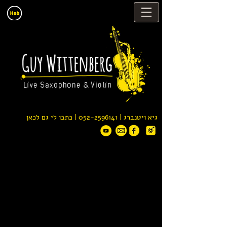
גיא ויטנברג |
052-2596141
| כתבו לי גם לכאן