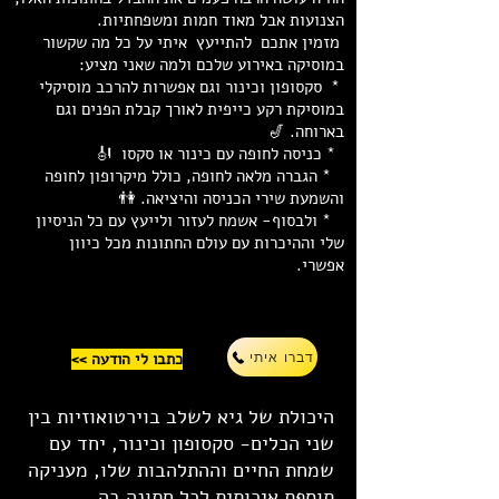
הצנועות אבל מאוד חמות ומשפחתיות.
מזמין אתכם להתייעץ איתי על כל מה שקשור
במוסיקה באירוע שלכם ולמה שאני מציע:
* סקסופון וכינור וגם אפשרות להרכב מוסיקלי
במוסיקת רקע כייפית לאורך קבלת הפנים וגם
בארוחה. 🎷
* כניסה לחופה עם כינור או סקסו 🎻
* הגברה מלאה לחופה, כולל מיקרופון לחופה
והשמעת שירי הכניסה והיציאה. 👫
* ולבסוף- אשמח לעזור ולייעץ עם כל הניסיון
שלי וההיכרות עם עולם החתונות מכל כיוון
אפשרי.
<< כתבו לי הודעה
דברו איתי
היכולת של גיא לשלב בוירטואוזיות בין
שני הכלים- סקסופון וכינור, יחד עם
שמחת החיים וההתלהבות שלו, מעניקה
תוספת איכותית לכל חתונה בה