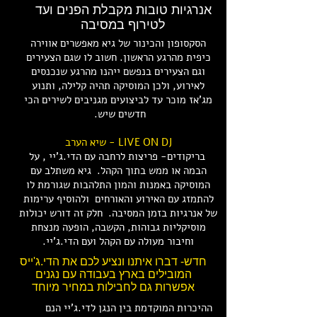
אנרגיות טובות מקבלת הפנים ועד
לטירוף במסיבה
הסקסופון והכינור של גיא מאפשרים אווירה
כיפית מהרגע הראשון. חשוב לו שגם הצעירים
וגם הצעירים בנפשם ייהנו מהרגע שנכנסים
לאירוע, ולכן המוסיקה תהיה קלילה, ותנוע
מג'אז מוכר עד לביצועים מגניבים לשירים הכי
חדשים שיש.
LIVE ON DJ - שיא הערב
בריקודים- פריצות לרחבה עם הדי.ג'יי , על
הבמה או ממש בתוך הקהל. גיא משתלב עם
המוסיקה באמנות והמון התלהבות שגורמת לו
להתמזג עם האירוע והאורחים ולהוסיף ערימות
של אנרגיות בזמן המסיבה. חלק זה דורש יכולות
מוסיקליות גבוהות, הקשבה, הופעה מנצחת
וחיבור מעולה עם הקהל ועם הדי.ג'יי.
חדש- דברו איתנו ונציע לכם את הדי.ג'ייס
המובילים בארץ בעבודה עם נגנים
אפשרות גם לחבילות במחיר מיוחד
ההיכרות המוקדמת בין הנגן לדי.ג'יי הנם